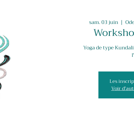
sam. 03 juin
  |  
Ode
Worksho
Yoga de type Kundalin
l
Les inscrip
Voir d'au