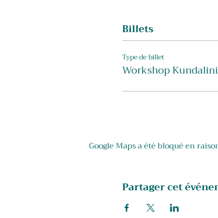
Informations : Date : Same
Albert 1er, 71 - 5000 Nam
Billets
𝐑𝐞𝐬𝐞𝐫𝐯𝐚𝐭𝐢𝐨𝐧 𝐨𝐛𝐥𝐢𝐠𝐚
Type de billet
Sat Nam, Emmanuel.
Workshop Kundalini 
Google Maps a été bloqué en raison
Partager cet évén