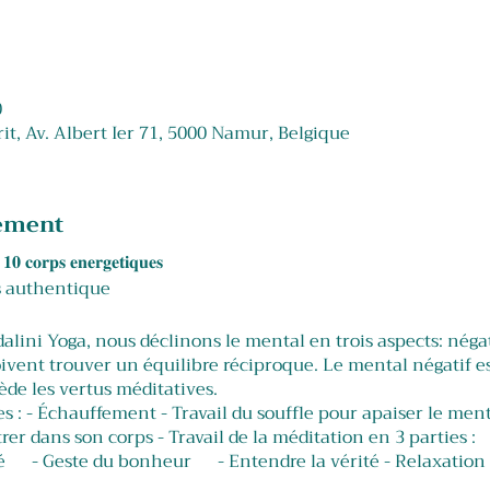
0
rit, Av. Albert Ier 71, 5000 Namur, Belgique
nement
𝐫𝐩𝐬 𝐞𝐧𝐞𝐫𝐠𝐞𝐭𝐢𝐪𝐮𝐞𝐬
s authentique
alini Yoga, nous déclinons le mental en trois aspects: négati
ivent trouver un équilibre réciproque. Le mental négatif est
ède les vertus méditatives.
s : - Échauffement - Travail du souffle pour apaiser le menta
rer dans son corps - Travail de la méditation en 3 parties
ité - Geste du bonheur - Entendre la vérité - Relaxation