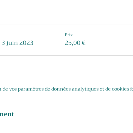
di 20 mai 2023 Heure : de 9h à 12h (arrivée dès 8h30) Où : S
ur) Prix : 25 euros/personne
𝐭𝐨𝐢𝐫𝐞 (6 personnes maximum) au 0477 52 02 67
Prix
3 juin 2023
25,00 €
 de vos paramètres de données analytiques et de cookies f
ement