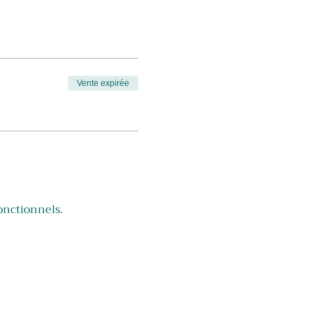
tudio Spirit (Avenue
Vente expirée
onctionnels.