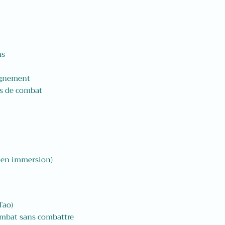
ns
ignement
es de combat
 en immersion)
Tao)
ombat sans combattre